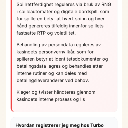
Spillrettferdighet reguleres via bruk av RNG
i spilleautomater og digitale bordspill, som
for spilleren betyr at hvert spinn og hver
hånd genereres tilfeldig innenfor spillets
fastsatte RTP og volatilitet.
Behandling av persondata reguleres av
kasinoets personvernvilkår, som for
spilleren betyr at identitetsdokumenter og
betalingsdata lagres og behandles etter
interne rutiner og kan deles med
betalingsleverandører ved behov.
Klager og tvister håndteres gjennom
kasinoets interne prosess og lis
Hvordan registrerer jeg meg hos Turbo