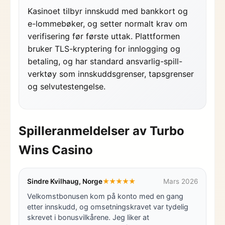
Kasinoet tilbyr innskudd med bankkort og
e-lommebøker, og setter normalt krav om
verifisering før første uttak. Plattformen
bruker TLS-kryptering for innlogging og
betaling, og har standard ansvarlig-spill-
verktøy som innskuddsgrenser, tapsgrenser
og selvutestengelse.
Spilleranmeldelser av Turbo
Wins Casino
Sindre Kvilhaug, Norge
★★★★★
Mars 2026
Velkomstbonusen kom på konto med en gang
etter innskudd, og omsetningskravet var tydelig
skrevet i bonusvilkårene. Jeg liker at