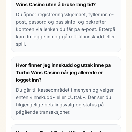
Wins Casino uten å bruke lang tid?
Du åpner registreringsskjemaet, fyller inn e-
post, passord og basisinfo, og bekrefter
kontoen via lenken du får på e-post. Etterpå
kan du logge inn og gå rett til innskudd eller
spill.
Hvor finner jeg innskudd og uttak inne på
Turbo Wins Casino når jeg allerede er
logget inn?
Du går til kasseområdet i menyen og velger
enten «Innskudd» eller «Uttak». Der ser du
tilgjengelige betalingsvalg og status på
pågående transaksjoner.