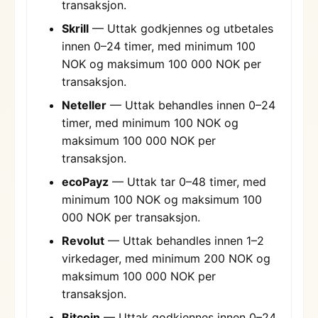
transaksjon.
Skrill
— Uttak godkjennes og utbetales
innen 0–24 timer, med minimum 100
NOK og maksimum 100 000 NOK per
transaksjon.
Neteller
— Uttak behandles innen 0–24
timer, med minimum 100 NOK og
maksimum 100 000 NOK per
transaksjon.
ecoPayz
— Uttak tar 0–48 timer, med
minimum 100 NOK og maksimum 100
000 NOK per transaksjon.
Revolut
— Uttak behandles innen 1–2
virkedager, med minimum 200 NOK og
maksimum 100 000 NOK per
transaksjon.
Bitcoin
— Uttak godkjennes innen 0–24