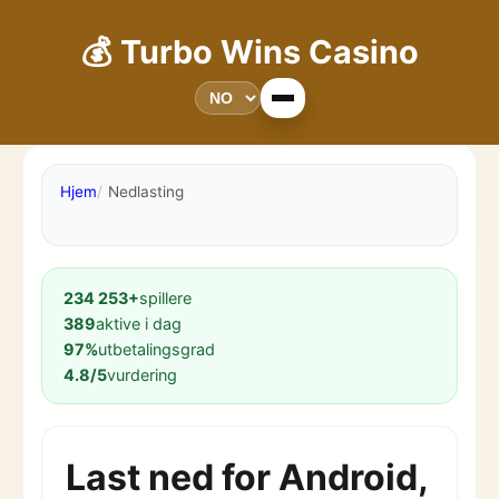
💰 Turbo Wins Casino
Hjem
Nedlasting
234 253+
spillere
389
aktive i dag
97%
utbetalingsgrad
4.8/5
vurdering
Last ned for Android,