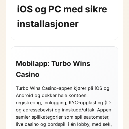
iOS og PC med sikre
installasjoner
Mobilapp: Turbo Wins
Casino
Turbo Wins Casino-appen kjører på iOS og
Android og dekker hele kontoen:
registrering, innlogging, KYC-opplasting (ID
og adressebevis) og innskudd/uttak. Appen
samler spillkategorier som spilleautomater,
live casino og bordspill i én lobby, med søk,