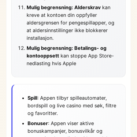
Mulig begrensning: Alderskrav
kan
kreve at kontoen din oppfyller
aldersgrensen for pengespillapper, og
at aldersinnstillinger ikke blokkerer
installasjon.
Mulig begrensning: Betalings- og
kontooppsett
kan stoppe App Store-
nedlasting hvis Apple
Spill
: Appen tilbyr spilleautomater,
bordspill og live casino med søk, filtre
og favoritter.
Bonuser
: Appen viser aktive
bonuskampanjer, bonusvilkår og