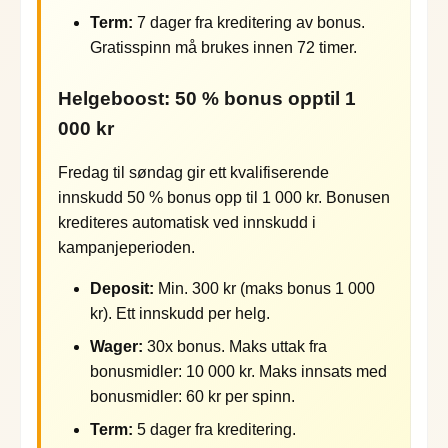
Term:
7 dager fra kreditering av bonus.
Gratisspinn må brukes innen 72 timer.
Helgeboost: 50 % bonus opptil 1
000 kr
Fredag til søndag gir ett kvalifiserende
innskudd 50 % bonus opp til 1 000 kr. Bonusen
krediteres automatisk ved innskudd i
kampanjeperioden.
Deposit:
Min. 300 kr (maks bonus 1 000
kr). Ett innskudd per helg.
Wager:
30x bonus. Maks uttak fra
bonusmidler: 10 000 kr. Maks innsats med
bonusmidler: 60 kr per spinn.
Term:
5 dager fra kreditering.