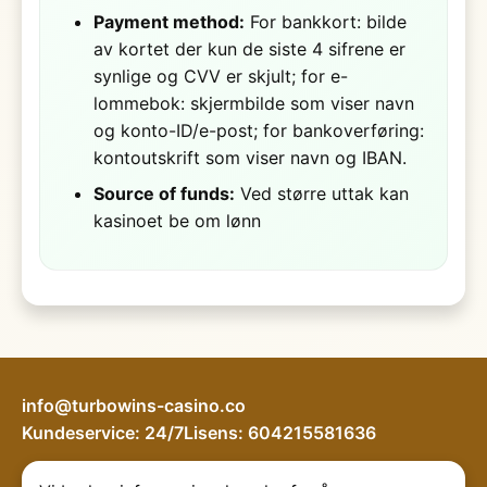
Payment method:
For bankkort: bilde
av kortet der kun de siste 4 sifrene er
synlige og CVV er skjult; for e-
lommebok: skjermbilde som viser navn
og konto-ID/e-post; for bankoverføring:
kontoutskrift som viser navn og IBAN.
Source of funds:
Ved større uttak kan
kasinoet be om lønn
info@turbowins-casino.co
Kundeservice: 24/7
Lisens: 604215581636
Spill ansvarlig og sett grenser.