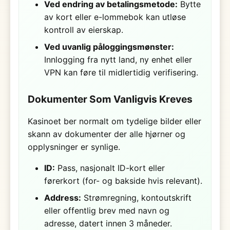
Ved endring av betalingsmetode:
Bytte
av kort eller e-lommebok kan utløse
kontroll av eierskap.
Ved uvanlig påloggingsmønster:
Innlogging fra nytt land, ny enhet eller
VPN kan føre til midlertidig verifisering.
Dokumenter Som Vanligvis Kreves
Kasinoet ber normalt om tydelige bilder eller
skann av dokumenter der alle hjørner og
opplysninger er synlige.
ID:
Pass, nasjonalt ID-kort eller
førerkort (for- og bakside hvis relevant).
Address:
Strømregning, kontoutskrift
eller offentlig brev med navn og
adresse, datert innen 3 måneder.