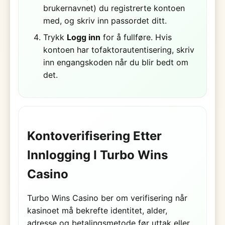
brukernavnet) du registrerte kontoen
med, og skriv inn passordet ditt.
Trykk
Logg inn
for å fullføre. Hvis
kontoen har tofaktorautentisering, skriv
inn engangskoden når du blir bedt om
det.
Kontoverifisering Etter
Innlogging I Turbo Wins
Casino
Turbo Wins Casino ber om verifisering når
kasinoet må bekrefte identitet, alder,
adresse og betalingsmetode før uttak eller