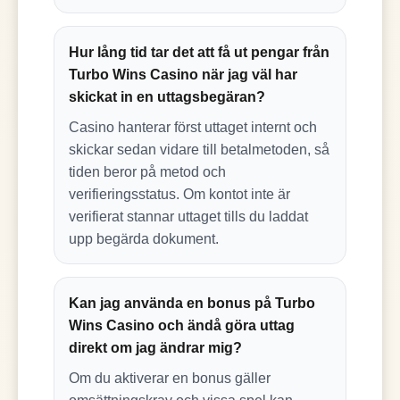
Hur lång tid tar det att få ut pengar från
Turbo Wins Casino när jag väl har
skickat in en uttagsbegäran?
Casino hanterar först uttaget internt och
skickar sedan vidare till betalmetoden, så
tiden beror på metod och
verifieringsstatus. Om kontot inte är
verifierat stannar uttaget tills du laddat
upp begärda dokument.
Kan jag använda en bonus på Turbo
Wins Casino och ändå göra uttag
direkt om jag ändrar mig?
Om du aktiverar en bonus gäller