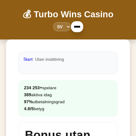
💰 Turbo Wins Casino
Start
Utan insättning
234 253+
spelare
389
aktiva idag
97%
utbetalningsgrad
4.8/5
betyg
Bonus utan