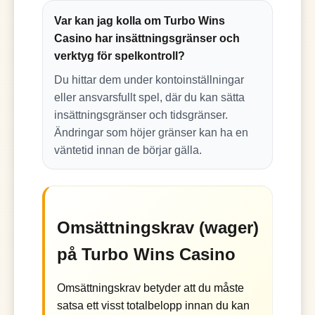
Var kan jag kolla om Turbo Wins
Casino har insättningsgränser och
verktyg för spelkontroll?
Du hittar dem under kontoinställningar
eller ansvarsfullt spel, där du kan sätta
insättningsgränser och tidsgränser.
Ändringar som höjer gränser kan ha en
väntetid innan de börjar gälla.
Omsättningskrav (wager)
på Turbo Wins Casino
Omsättningskrav betyder att du måste
satsa ett visst totalbelopp innan du kan