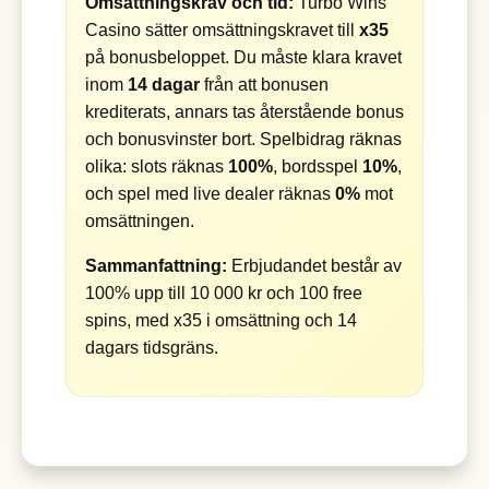
Omsättningskrav och tid:
Turbo Wins
Casino sätter omsättningskravet till
x35
på bonusbeloppet. Du måste klara kravet
inom
14 dagar
från att bonusen
krediterats, annars tas återstående bonus
och bonusvinster bort. Spelbidrag räknas
olika: slots räknas
100%
, bordsspel
10%
,
och spel med live dealer räknas
0%
mot
omsättningen.
Sammanfattning:
Erbjudandet består av
100% upp till 10 000 kr och 100 free
spins, med x35 i omsättning och 14
dagars tidsgräns.