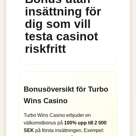
insättning för
dig som vill
testa casinot
riskfritt
Bonusöversikt för Turbo
Wins Casino
Turbo Wins Casino erbjuder en
välkomstbonus på
100% upp till 2 000
SEK
på första insättningen. Exempel: