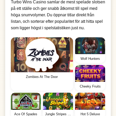
Turbo Wins Casino samlar de mest spelade slotsen
på ett ställe och ger snabb åtkomst till spel med
höga snurrvolymer. Du öppnar titlar direkt från
listan, och sorterar efter popularitet för att hitta spel
som ligger högst i spelstatistiken just nu.
Wolf Hunters
Zombies At The Door
Cheeky Fruits
Ace Of Spades
Jungle Stripes Betsoft
Hot 5 Deluxe