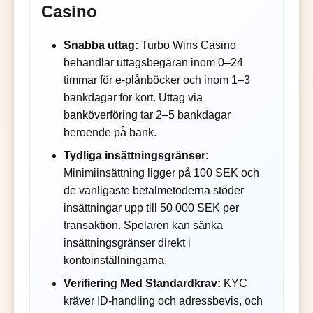
Casino
Snabba uttag:
Turbo Wins Casino
behandlar uttagsbegäran inom 0–24
timmar för e-plånböcker och inom 1–3
bankdagar för kort. Uttag via
banköverföring tar 2–5 bankdagar
beroende på bank.
Tydliga insättningsgränser:
Minimiinsättning ligger på 100 SEK och
de vanligaste betalmetoderna stöder
insättningar upp till 50 000 SEK per
transaktion. Spelaren kan sänka
insättningsgränser direkt i
kontoinställningarna.
Verifiering Med Standardkrav:
KYC
kräver ID-handling och adressbevis, och