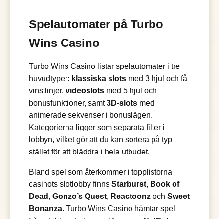
Spelautomater på Turbo
Wins Casino
Turbo Wins Casino listar spelautomater i tre
huvudtyper:
klassiska slots
med 3 hjul och få
vinstlinjer,
videoslots
med 5 hjul och
bonusfunktioner, samt
3D-slots
med
animerade sekvenser i bonuslägen.
Kategorierna ligger som separata filter i
lobbyn, vilket gör att du kan sortera på typ i
stället för att bläddra i hela utbudet.
Bland spel som återkommer i topplistorna i
casinots slotlobby finns
Starburst
,
Book of
Dead
,
Gonzo’s Quest
,
Reactoonz
och
Sweet
Bonanza
. Turbo Wins Casino hämtar spel