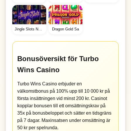
Jingle Slots Nucleus
Dragon Gold Sa
Bonusöversikt för Turbo
Wins Casino
Turbo Wins Casino erbjuder en
välkomstbonus på 100% upp till 10 000 kr på
första insättningen vid minst 200 kr. Casinot
kopplar bonusen till ett omsättningskrav på
35x på bonusbeloppet och sätter en tidsgräns
på 7 dagar. Maxinsatsen under omsättning är
50 kr per spelrunda.