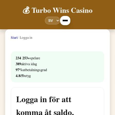
💰 Turbo Wins Casino
Start
Logga in
234 253+
spelare
389
aktiva idag
97%
utbetalningsgrad
4.8/5
betyg
Logga in för att
komma åt saldo,