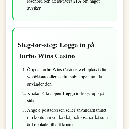
lösenord och återaktivera 2FA om något
avviker.
Steg-för-steg: Logga in på
Turbo Wins Casino
Öppna Turbo Wins Casinos webbplats i din
webbläsare eller starta mobilappen om du
använder den.
Logga in
Klicka på knappen
högst upp på
sidan.
Ange e-postadressen (eller användarnamnet
om kontot använder det) och lösenordet som
är kopplade till ditt konto.