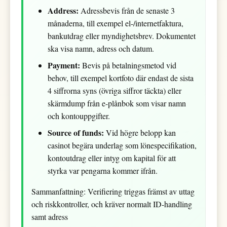
Address:
Adressbevis från de senaste 3
månaderna, till exempel el-/internetfaktura,
bankutdrag eller myndighetsbrev. Dokumentet
ska visa namn, adress och datum.
Payment:
Bevis på betalningsmetod vid
behov, till exempel kortfoto där endast de sista
4 siffrorna syns (övriga siffror täckta) eller
skärmdump från e-plånbok som visar namn
och kontouppgifter.
Source of funds:
Vid högre belopp kan
casinot begära underlag som lönespecifikation,
kontoutdrag eller intyg om kapital för att
styrka var pengarna kommer ifrån.
Sammanfattning: Verifiering triggas främst av uttag
och riskkontroller, och kräver normalt ID-handling
samt adress