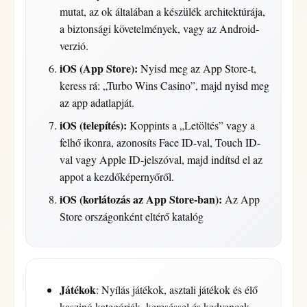
mutat, az ok általában a készülék architektúrája,
a biztonsági követelmények, vagy az Android-
verzió.
iOS (App Store):
Nyisd meg az App Store-t,
keress rá: „Turbo Wins Casino”, majd nyisd meg
az app adatlapját.
iOS (telepítés):
Koppints a „Letöltés” vagy a
felhő ikonra, azonosíts Face ID-val, Touch ID-
val vagy Apple ID-jelszóval, majd indítsd el az
appot a kezdőképernyőről.
iOS (korlátozás az App Store-ban):
Az App
Store országonként eltérő katalóg
Játékok
: Nyílás játékok, asztali játékok és élő
kaszinó kategóriák, kereséssel és kedvencek