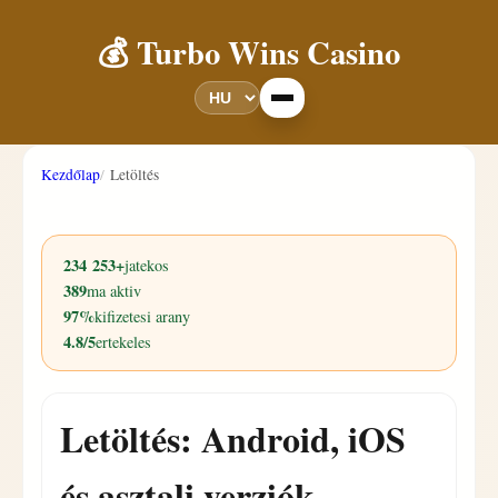
💰 Turbo Wins Casino
Kezdőlap
Letöltés
234 253+
jatekos
389
ma aktiv
97%
kifizetesi arany
4.8/5
ertekeles
Letöltés: Android, iOS
és asztali verziók