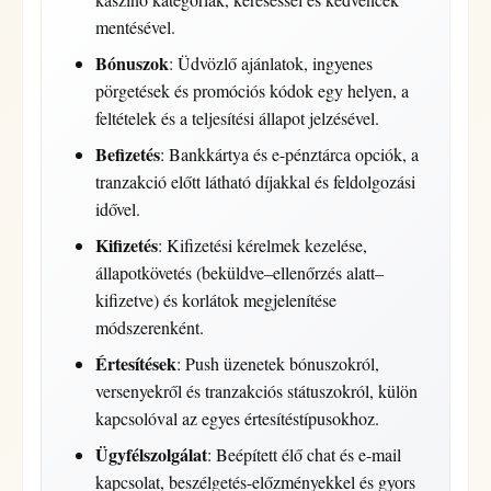
mentésével.
Bónuszok
: Üdvözlő ajánlatok, ingyenes
pörgetések és promóciós kódok egy helyen, a
feltételek és a teljesítési állapot jelzésével.
Befizetés
: Bankkártya és e-pénztárca opciók, a
tranzakció előtt látható díjakkal és feldolgozási
idővel.
Kifizetés
: Kifizetési kérelmek kezelése,
állapotkövetés (beküldve–ellenőrzés alatt–
kifizetve) és korlátok megjelenítése
módszerenként.
Értesítések
: Push üzenetek bónuszokról,
versenyekről és tranzakciós státuszokról, külön
kapcsolóval az egyes értesítéstípusokhoz.
Ügyfélszolgálat
: Beépített élő chat és e-mail
kapcsolat, beszélgetés-előzményekkel és gyors