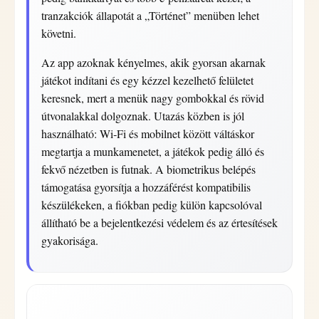
tranzakciók állapotát a „Történet” menüben lehet
követni.
Az app azoknak kényelmes, akik gyorsan akarnak
játékot indítani és egy kézzel kezelhető felületet
keresnek, mert a menük nagy gombokkal és rövid
útvonalakkal dolgoznak. Utazás közben is jól
használható: Wi‑Fi és mobilnet között váltáskor
megtartja a munkamenetet, a játékok pedig álló és
fekvő nézetben is futnak. A biometrikus belépés
támogatása gyorsítja a hozzáférést kompatibilis
készülékeken, a fiókban pedig külön kapcsolóval
állítható be a bejelentkezési védelem és az értesítések
gyakorisága.