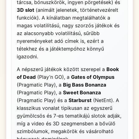
tárcsa, bónuszkörök, ingyen pörgetések) és
3D slot
(animált jelenetek, történetvezérelt
funkciók). A kínálatban megtalálhatók a
magas volatilitású, nagy szorzós játékok és
az alacsonyabb volatilitású, sűrűbb
nyereményeket adó címek is, ezért a
tétekhez és a játéktempóhoz könnyű
igazodni.
A népszerű játékok között szerepel a
Book
of Dead
(Play’n GO), a
Gates of Olympus
(Pragmatic Play), a
Big Bass Bonanza
(Pragmatic Play), a
Sweet Bonanza
(Pragmatic Play) és a
Starburst
(NetEnt). A
klasszikus vonalat tipikusan az egyszerű
gyümölcsös és 7-es tematikájú slotok adják,
míg a video és 3D szegmensben a bővülő
szimbólumok, megakörök és vásárolható
bónuszok dominálnak.