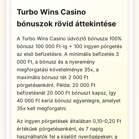
Turbo Wins Casino
bónuszok rövid áttekintése
A Turbo Wins Casino üdvözlő bónusza 100%
bónusz 100 000 Ft-ig + 100 ingyen pörgetés
az első befizetésre. A minimális befizetés 3
000 Ft, a bónusz és a nyeremény
megforgatási követelménye 35x, a
maximális bónusz tét 2 000 Ft
pörgetésenként. Példa: 20 000 Ft
befizetésnél 20 000 Ft bónuszt kapsz, így
40 000 Ft kerül bónusz egyenlegre, amelyet
35x kell megforgatni.
Az ingyen pörgetések általában 0,10–0,20 Ft
értékűek pörgetésenként, és 7 napig
használhatók fel a kijelölt nyerőgépeken; a