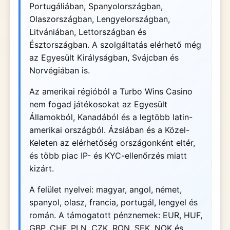
Portugáliában, Spanyolországban,
Olaszországban, Lengyelországban,
Litvániában, Lettországban és
Észtországban. A szolgáltatás elérhető még
az Egyesült Királyságban, Svájcban és
Norvégiában is.
Az amerikai régióból a Turbo Wins Casino
nem fogad játékosokat az Egyesült
Államokból, Kanadából és a legtöbb latin-
amerikai országból. Ázsiában és a Közel-
Keleten az elérhetőség országonként eltér,
és több piac IP- és KYC-ellenőrzés miatt
kizárt.
A felület nyelvei: magyar, angol, német,
spanyol, olasz, francia, portugál, lengyel és
román. A támogatott pénznemek: EUR, HUF,
GBP, CHF, PLN, CZK, RON, SEK, NOK és