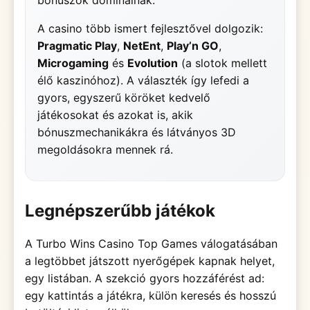
A casino több ismert fejlesztővel dolgozik:
Pragmatic Play
,
NetEnt
,
Play’n GO
,
Microgaming
és
Evolution
(a slotok mellett
élő kaszinóhoz). A választék így lefedi a
gyors, egyszerű köröket kedvelő
játékosokat és azokat is, akik
bónuszmechanikákra és látványos 3D
megoldásokra mennek rá.
Legnépszerűbb játékok
A Turbo Wins Casino Top Games válogatásában
a legtöbbet játszott nyerőgépek kapnak helyet,
egy listában. A szekció gyors hozzáférést ad:
egy kattintás a játékra, külön keresés és hosszú