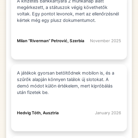
A kifizetés bankkártyára 2 munkanap alatt
megérkezett, a státuszok végig követhetők
voltak. Egy pontot levonok, mert az ellenőrzésnél
kértek még egy plusz dokumentumot.
Milan “Riverman” Petrović, Szerbia
November 2025
A játékok gyorsan betöltődnek mobilon is, és a
szűrők alapján könnyen találok új slotokat. A
demó módot külön értékelem, mert kipróbálás
után fizetek be.
Hedvig Tóth, Ausztria
January 2026