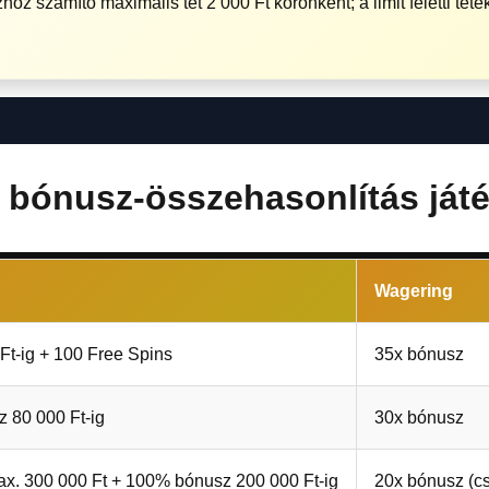
hoz számító maximális tét 2 000 Ft körönként; a limit feletti téte
bónusz-összehasonlítás játé
Wagering
t-ig + 100 Free Spins
35x bónusz
z 80 000 Ft-ig
30x bónusz
x. 300 000 Ft + 100% bónusz 200 000 Ft-ig
20x bónusz (cs