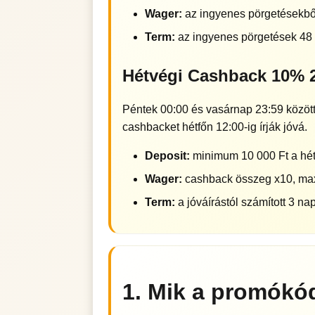
Wager:
az ingyenes pörgetésekből
Term:
az ingyenes pörgetések 48 ó
Hétvégi Cashback 10% 2
Péntek 00:00 és vasárnap 23:59 között
cashbacket hétfőn 12:00-ig írják jóvá.
Deposit:
minimum 10 000 Ft a hé
Wager:
cashback összeg x10, max. 
Term:
a jóváírástól számított 3 na
1. Mik a promókó