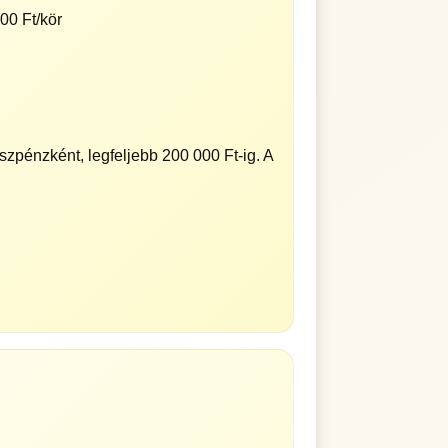
00 Ft/kör
zpénzként, legfeljebb 200 000 Ft-ig. A