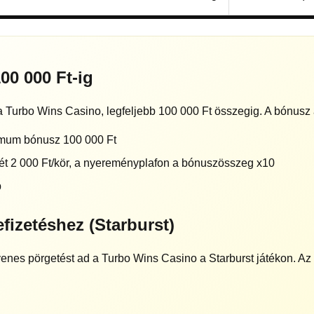
0 000 Ft-ig
 a Turbo Wins Casino, legfeljebb 100 000 Ft összegig. A bónusz
mum bónusz 100 000 Ft
ét 2 000 Ft/kör, a nyereményplafon a bónuszösszeg x10
p
fizetéshez (Starburst)
gyenes pörgetést ad a Turbo Wins Casino a Starburst játékon. 