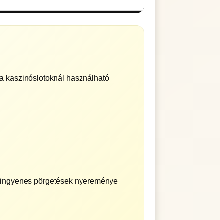
 a kaszinóslotoknál használható.
Az ingyenes pörgetések nyereménye