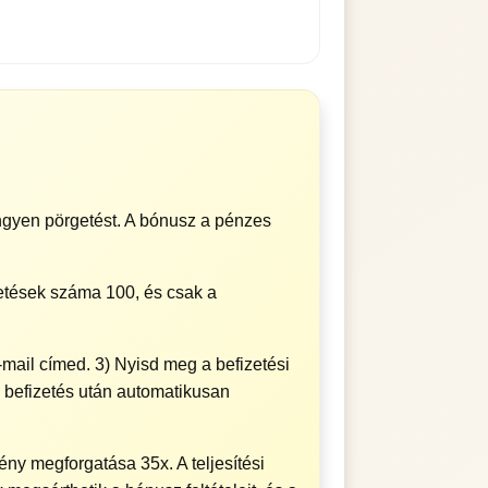
ingyen pörgetést. A bónusz a pénzes
etések száma 100, és csak a
-mail címed. 3) Nyisd meg a befizetési
 a befizetés után automatikusan
y megforgatása 35x. A teljesítési