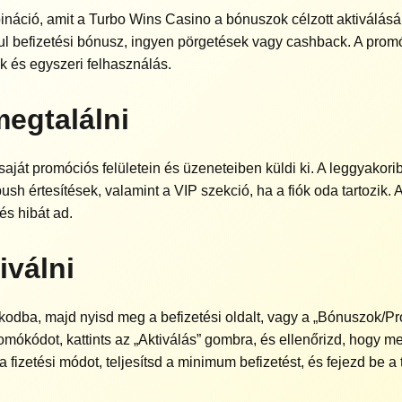
áció, amit a Turbo Wins Casino a bónuszok célzott aktiválásár
ul befizetési bónusz, ingyen pörgetések vagy cashback. A promókó
ok és egyszeri felhasználás.
megtalálni
ját promóciós felületein és üzeneteiben küldi ki. A leggyakori
h értesítések, valamint a VIP szekció, ha a fiók oda tartozik. 
és hibát ad.
iválni
kodba, majd nyisd meg a befizetési oldalt, vagy a „Bónuszok/P
mókódot, kattints az „Aktiválás” gombra, és ellenőrizd, hogy me
 fizetési módot, teljesítsd a minimum befizetést, és fejezd be a