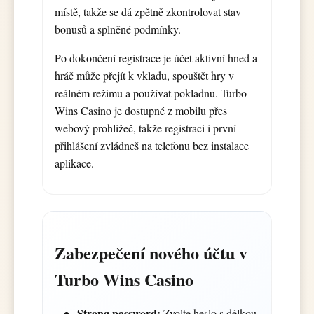
místě, takže se dá zpětně zkontrolovat stav
bonusů a splněné podmínky.
Po dokončení registrace je účet aktivní hned a
hráč může přejít k vkladu, spouštět hry v
reálném režimu a používat pokladnu. Turbo
Wins Casino je dostupné z mobilu přes
webový prohlížeč, takže registraci i první
přihlášení zvládneš na telefonu bez instalace
aplikace.
Zabezpečení nového účtu v
Turbo Wins Casino
Strong password:
Zvolte heslo s délkou