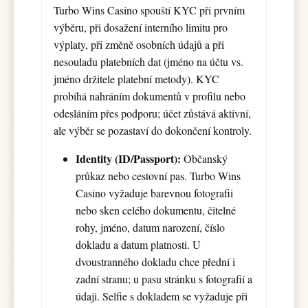
Turbo Wins Casino spouští KYC při prvním
výběru, při dosažení interního limitu pro
výplaty, při změně osobních údajů a při
nesouladu platebních dat (jméno na účtu vs.
jméno držitele platební metody). KYC
probíhá nahráním dokumentů v profilu nebo
odesláním přes podporu; účet zůstává aktivní,
ale výběr se pozastaví do dokončení kontroly.
Identity (ID/Passport):
Občanský
průkaz nebo cestovní pas. Turbo Wins
Casino vyžaduje barevnou fotografii
nebo sken celého dokumentu, čitelné
rohy, jméno, datum narození, číslo
dokladu a datum platnosti. U
dvoustranného dokladu chce přední i
zadní stranu; u pasu stránku s fotografií a
údaji. Selfie s dokladem se vyžaduje při