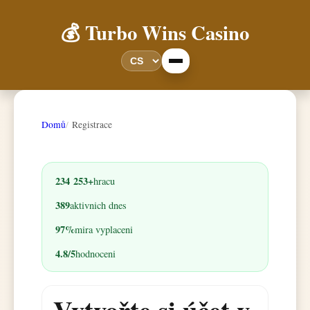
💰 Turbo Wins Casino
Domů
Registrace
234 253+
hracu
389
aktivnich dnes
97%
mira vyplaceni
4.8/5
hodnoceni