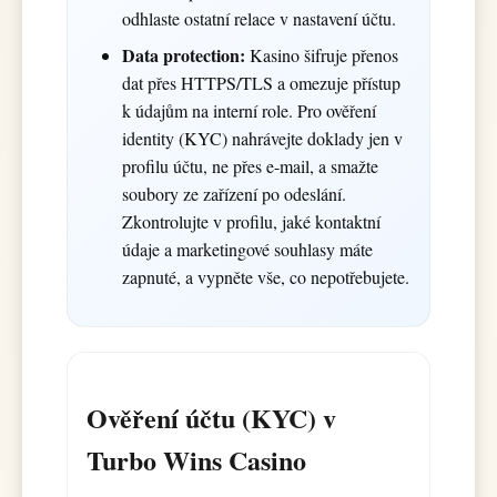
odhlaste ostatní relace v nastavení účtu.
Data protection:
Kasino šifruje přenos
dat přes HTTPS/TLS a omezuje přístup
k údajům na interní role. Pro ověření
identity (KYC) nahrávejte doklady jen v
profilu účtu, ne přes e-mail, a smažte
soubory ze zařízení po odeslání.
Zkontrolujte v profilu, jaké kontaktní
údaje a marketingové souhlasy máte
zapnuté, a vypněte vše, co nepotřebujete.
Ověření účtu (KYC) v
Turbo Wins Casino