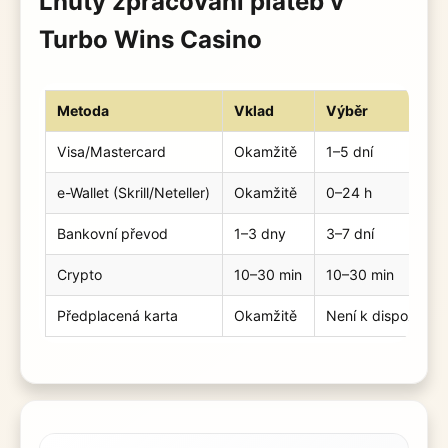
Lhůty zpracování plateb v
Turbo Wins Casino
Metoda
Vklad
Výběr
Visa/Mastercard
Okamžitě
1–5 dní
e-Wallet (Skrill/Neteller)
Okamžitě
0–24 h
Bankovní převod
1–3 dny
3–7 dní
Crypto
10–30 min
10–30 min
Předplacená karta
Okamžitě
Není k dispozici