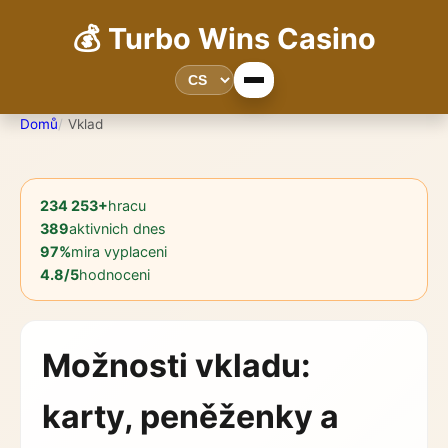
💰 Turbo Wins Casino
Domů
Vklad
234 253+
hracu
389
aktivnich dnes
97%
mira vyplaceni
4.8/5
hodnoceni
Možnosti vkladu:
karty, peněženky a