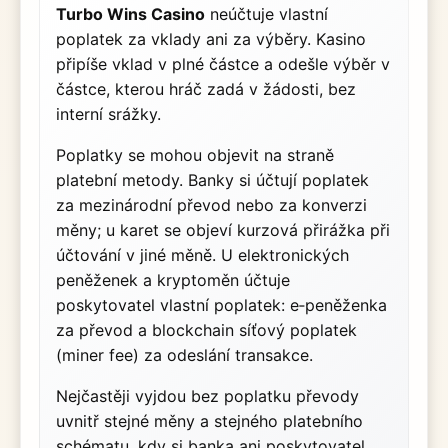
Turbo Wins Casino
neúčtuje vlastní
poplatek za vklady ani za výběry. Kasino
připíše vklad v plné částce a odešle výběr v
částce, kterou hráč zadá v žádosti, bez
interní srážky.
Poplatky se mohou objevit na straně
platební metody. Banky si účtují poplatek
za mezinárodní převod nebo za konverzi
měny; u karet se objeví kurzová přirážka při
účtování v jiné měně. U elektronických
peněženek a kryptoměn účtuje
poskytovatel vlastní poplatek: e‑peněženka
za převod a blockchain síťový poplatek
(miner fee) za odeslání transakce.
Nejčastěji vyjdou bez poplatku převody
uvnitř stejné měny a stejného platebního
schématu, kdy si banka ani poskytovatel