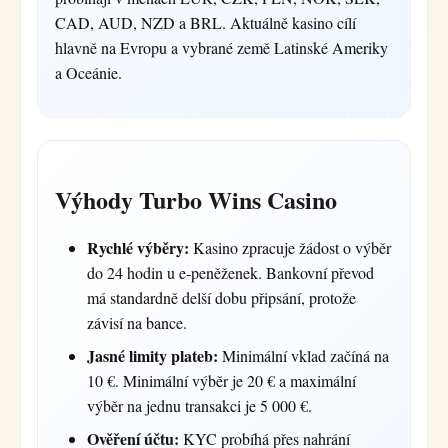
CAD, AUD, NZD a BRL. Aktuálně kasino cílí
hlavně na Evropu a vybrané země Latinské Ameriky
a Oceánie.
Výhody Turbo Wins Casino
Rychlé výběry:
Kasino zpracuje žádost o výběr
do 24 hodin u e‑peněženek. Bankovní převod
má standardně delší dobu připsání, protože
závisí na bance.
Jasné limity plateb:
Minimální vklad začíná na
10 €. Minimální výběr je 20 € a maximální
výběr na jednu transakci je 5 000 €.
Ověření účtu:
KYC probíhá přes nahrání