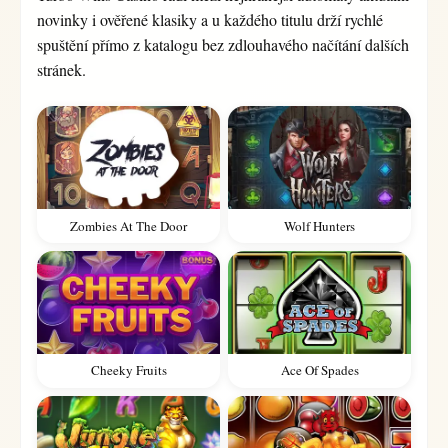
novinky i ověřené klasiky a u každého titulu drží rychlé
spuštění přímo z katalogu bez zdlouhavého načítání dalších
stránek.
Zombies At The Door
Wolf Hunters
Cheeky Fruits
Ace Of Spades