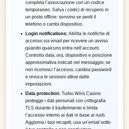
completa l’associazione con un codice
temporaneo. Salva i codici di recupero in
un posto offline: servono se perdi il
telefono o cambi dispositivo.
Login notifications:
Abilita le notifiche di
accesso via email per ricevere un avviso
quando qualcuno entra nell’account.
Controlla data, ora, dispositivo e posizione
approssimativa indicati nel messaggio; se
non riconosci l’accesso, cambia password
e revoca le sessioni attive dalle
impostazioni.
Data protection:
Turbo Wins Casino
protegge i dati personali con crittografia
TLS durante il trasferimento e limita
l’accesso interno ai dati in base ai ruoli.
Aggiorna i tuoi recapiti, usa un’email sotto