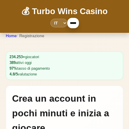
💰 Turbo Wins Casino
Home
Registrazione
234.253+
giocatori
389
attivi oggi
97%
tasso di pagamento
4.8/5
valutazione
Crea un account in
pochi minuti e inizia a
giocare