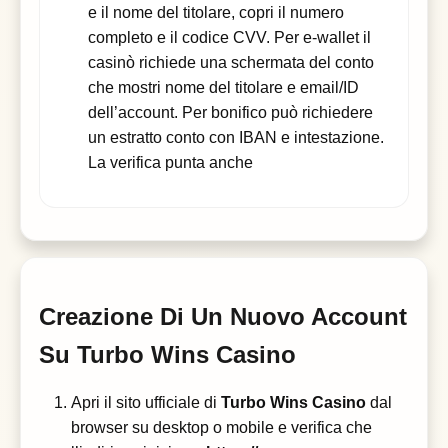
e il nome del titolare, copri il numero
completo e il codice CVV. Per e-wallet il
casinò richiede una schermata del conto
che mostri nome del titolare e email/ID
dell’account. Per bonifico può richiedere
un estratto conto con IBAN e intestazione.
La verifica punta anche
Creazione Di Un Nuovo Account
Su Turbo Wins Casino
Apri il sito ufficiale di
Turbo Wins Casino
dal
browser su desktop o mobile e verifica che