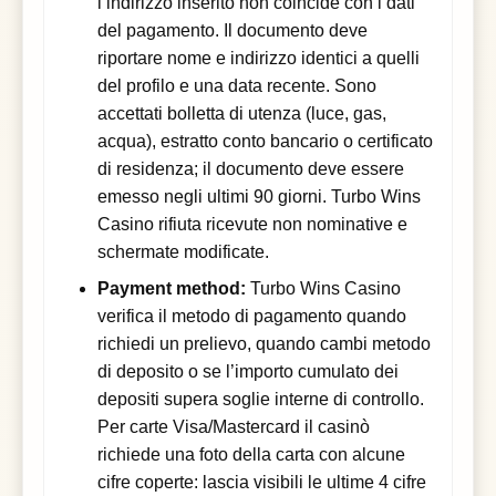
l’indirizzo inserito non coincide con i dati
del pagamento. Il documento deve
riportare nome e indirizzo identici a quelli
del profilo e una data recente. Sono
accettati bolletta di utenza (luce, gas,
acqua), estratto conto bancario o certificato
di residenza; il documento deve essere
emesso negli ultimi 90 giorni. Turbo Wins
Casino rifiuta ricevute non nominative e
schermate modificate.
Payment method:
Turbo Wins Casino
verifica il metodo di pagamento quando
richiedi un prelievo, quando cambi metodo
di deposito o se l’importo cumulato dei
depositi supera soglie interne di controllo.
Per carte Visa/Mastercard il casinò
richiede una foto della carta con alcune
cifre coperte: lascia visibili le ultime 4 cifre