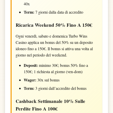
40x
Term:
7 giorni dalla data di accredito
Ricarica Weekend 50% Fino A 150€
Ogni venerdì, sabato e domenica Turbo Wins
Casino applica un bonus del 50% su un deposito
idoneo fino a 150€. Il bonus si attiva una volta al
giorno nel periodo del weekend.
Deposit:
minimo 30€; bonus 50% fino a
150€; 1 richiesta al giorno (ven-dom)
Wager:
30x sul bonus
Term:
3 giorni dall’accredito del bonus
Cashback Settimanale 10% Sulle
Perdite Fino A 100€