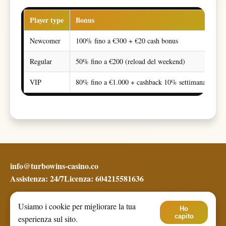
Player type
Bonus
Newcomer
100% fino a €300 + €20 cash bonus
Regular
50% fino a €200 (reload del weekend)
VIP
80% fino a €1.000 + cashback 10% settimanale
info@turbowins-casino.co
Assistenza: 24/7
Licenza: 604215581636
Gioca responsabilmente, solo per maggiorenni.
Usiamo i cookie per migliorare la tua
Ho
© 2018 -
2026
Turbo Wins Casino.
capito
esperienza sul sito.