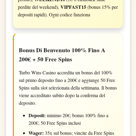
VIPFAST15
perdite del weekend),
(bonus 15% per
depositi rapidi). Ogni codice funziona
Bonus Di Benvenuto 100% Fino A
200€ + 50 Free Spins
Turbo Wins Casino accredita un bonus del 100%
sul primo deposito fino a 200€ e aggiunge 50 Free
Spins sulla slot selezionata della settimana. Il bonus
viene accreditato subito dopo la conferma del
deposito.
Deposit:
minimo 20€; bonus 100% fino a
200€; 50 Free Spins inclusi
Wager:
35x sul bonus; vincite da Free Spins