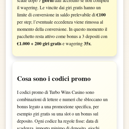
7 giorni
scade dopo
dall’accredito se non completi
il wagering. Le vincite dai giri gratis hanno un
€100
limite di conversione in saldo prelevabile di
per step; l’eventuale eccedenza viene rimossa al
momento della conversione. In questo momento il
pacchetto resta attivo come bonus a 3 depositi con
€1.000 + 200 giri gratis
35x
e wagering
.
Cosa sono i codici promo
I codici promo di Turbo Wins Casino sono
combinazioni di lettere e numeri che sbloccano un
bonus legato a una promozione specifica, per
esempio giri gratis su una slot o un bonus sul
deposito. Ogni codice ha regole fisse: data di
scadenza, importo minimo di deposito, giochi