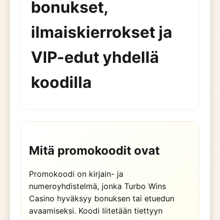
bonukset,
ilmaiskierrokset ja
VIP-edut yhdellä
koodilla
Mitä promokoodit ovat
Promokoodi on kirjain- ja
numeroyhdistelmä, jonka Turbo Wins
Casino hyväksyy bonuksen tai etuedun
avaamiseksi. Koodi liitetään tiettyyn