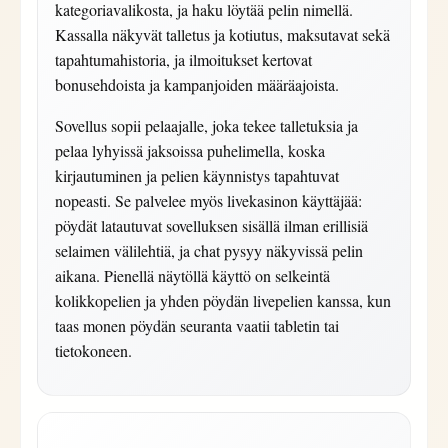
kategoriavalikosta, ja haku löytää pelin nimellä.
Kassalla näkyvät talletus ja kotiutus, maksutavat sekä
tapahtumahistoria, ja ilmoitukset kertovat
bonusehdoista ja kampanjoiden määräajoista.
Sovellus sopii pelaajalle, joka tekee talletuksia ja
pelaa lyhyissä jaksoissa puhelimella, koska
kirjautuminen ja pelien käynnistys tapahtuvat
nopeasti. Se palvelee myös livekasinon käyttäjää:
pöydät latautuvat sovelluksen sisällä ilman erillisiä
selaimen välilehtiä, ja chat pysyy näkyvissä pelin
aikana. Pienellä näytöllä käyttö on selkeintä
kolikkopelien ja yhden pöydän livepelien kanssa, kun
taas monen pöydän seuranta vaatii tabletin tai
tietokoneen.