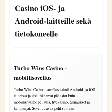
Casino iOS- ja
Android-laitteille sekä
tietokoneelle
Turbo Wins Casino -
mobiilisovellus
Turbo Wins Casino -sovellus toimii Android- ja iOS-
laitteissa ja sisältää samat pääosiot kuin
mobiilisivusto: peliaula, livekasino, turnaukset ja
kampanjat. Sovellus avaa pelit suoraan