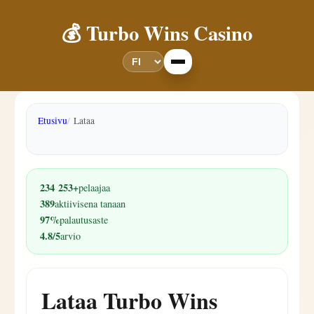
💰 Turbo Wins Casino
Etusivu
Lataa
234 253+
pelaajaa
389
aktiivisena tanaan
97%
palautusaste
4.8/5
arvio
Lataa Turbo Wins