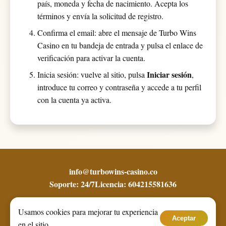
país, moneda y fecha de nacimiento. Acepta los
términos y envía la solicitud de registro.
Confirma el email: abre el mensaje de Turbo Wins
Casino en tu bandeja de entrada y pulsa el enlace de
verificación para activar la cuenta.
Iniciar sesión
Inicia sesión: vuelve al sitio, pulsa
,
introduce tu correo y contraseña y accede a tu perfil
con la cuenta ya activa.
info@turbowins-casino.co
Soporte: 24/7
Licencia: 604215581636
Juega con responsabilidad. Solo para mayores de 18 años.
Usamos cookies para mejorar tu experiencia
© 2018 -
2026
Turbo Wins Casino.
Aceptar
en el sitio.