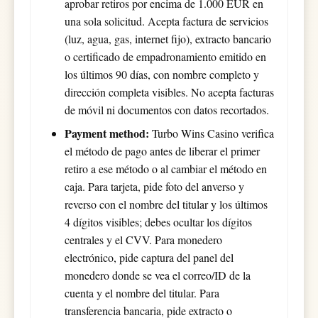
aprobar retiros por encima de 1.000 EUR en
una sola solicitud. Acepta factura de servicios
(luz, agua, gas, internet fijo), extracto bancario
o certificado de empadronamiento emitido en
los últimos 90 días, con nombre completo y
dirección completa visibles. No acepta facturas
de móvil ni documentos con datos recortados.
Payment method:
Turbo Wins Casino verifica
el método de pago antes de liberar el primer
retiro a ese método o al cambiar el método en
caja. Para tarjeta, pide foto del anverso y
reverso con el nombre del titular y los últimos
4 dígitos visibles; debes ocultar los dígitos
centrales y el CVV. Para monedero
electrónico, pide captura del panel del
monedero donde se vea el correo/ID de la
cuenta y el nombre del titular. Para
transferencia bancaria, pide extracto o