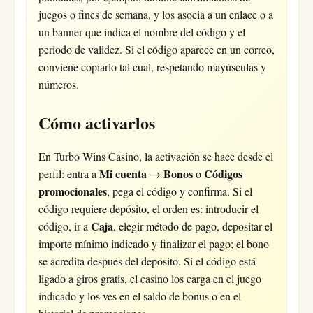
juegos o fines de semana, y los asocia a un enlace o a
un banner que indica el nombre del código y el
periodo de validez. Si el código aparece en un correo,
conviene copiarlo tal cual, respetando mayúsculas y
números.
Cómo activarlos
En Turbo Wins Casino, la activación se hace desde el
Mi cuenta
Bonos
Códigos
perfil: entra a
→
o
promocionales
, pega el código y confirma. Si el
código requiere depósito, el orden es: introducir el
Caja
código, ir a
, elegir método de pago, depositar el
importe mínimo indicado y finalizar el pago; el bono
se acredita después del depósito. Si el código está
ligado a giros gratis, el casino los carga en el juego
indicado y los ves en el saldo de bonus o en el