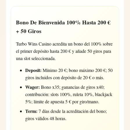
Bono De Bienvenida 100% Hasta 200 €
+ 50 Giros
Turbo Wins Casino acredita un bono del 100% sobre
el primer depósito hasta 200 € y añade 50 giros para
una slot seleccionada.
Deposit:
Mínimo 20 €; bono máximo 200 €; 50
giros incluidos con depósito de 20 € o más.
Wager:
Bono x35; ganancias de giros x40;
contribución: slots 100%, ruleta 10%, blackjack
5%; límite de apuesta 5 € por giro/mano.
Term:
7 días desde la acreditación del bono;
giros válidos 48 horas.