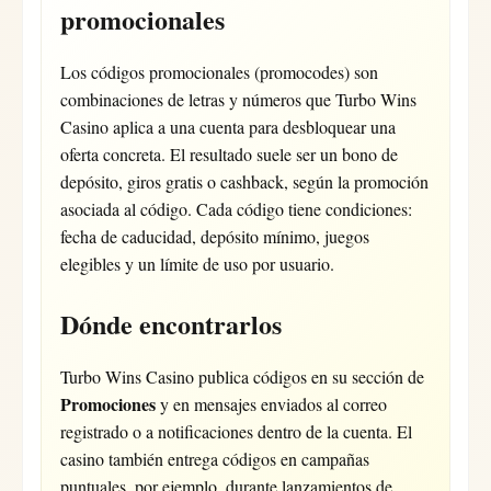
promocionales
Los códigos promocionales (promocodes) son
combinaciones de letras y números que Turbo Wins
Casino aplica a una cuenta para desbloquear una
oferta concreta. El resultado suele ser un bono de
depósito, giros gratis o cashback, según la promoción
asociada al código. Cada código tiene condiciones:
fecha de caducidad, depósito mínimo, juegos
elegibles y un límite de uso por usuario.
Dónde encontrarlos
Turbo Wins Casino publica códigos en su sección de
Promociones
y en mensajes enviados al correo
registrado o a notificaciones dentro de la cuenta. El
casino también entrega códigos en campañas
puntuales, por ejemplo, durante lanzamientos de