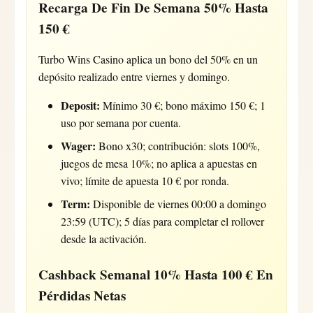
Recarga De Fin De Semana 50% Hasta
150 €
Turbo Wins Casino aplica un bono del 50% en un
depósito realizado entre viernes y domingo.
Deposit:
Mínimo 30 €; bono máximo 150 €; 1
uso por semana por cuenta.
Wager:
Bono x30; contribución: slots 100%,
juegos de mesa 10%; no aplica a apuestas en
vivo; límite de apuesta 10 € por ronda.
Term:
Disponible de viernes 00:00 a domingo
23:59 (UTC); 5 días para completar el rollover
desde la activación.
Cashback Semanal 10% Hasta 100 € En
Pérdidas Netas