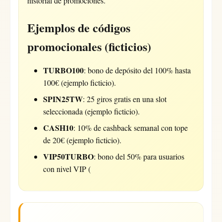
historial de promociones.
Ejemplos de códigos
promocionales (ficticios)
TURBO100
: bono de depósito del 100% hasta
100€ (ejemplo ficticio).
SPIN25TW
: 25 giros gratis en una slot
seleccionada (ejemplo ficticio).
CASH10
: 10% de cashback semanal con tope
de 20€ (ejemplo ficticio).
VIP50TURBO
: bono del 50% para usuarios
con nivel VIP (