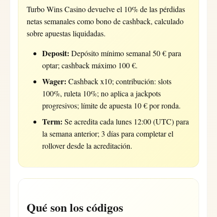
Turbo Wins Casino devuelve el 10% de las pérdidas
netas semanales como bono de cashback, calculado
sobre apuestas liquidadas.
Deposit:
Depósito mínimo semanal 50 € para
optar; cashback máximo 100 €.
Wager:
Cashback x10; contribución: slots
100%, ruleta 10%; no aplica a jackpots
progresivos; límite de apuesta 10 € por ronda.
Term:
Se acredita cada lunes 12:00 (UTC) para
la semana anterior; 3 días para completar el
rollover desde la acreditación.
Qué son los códigos