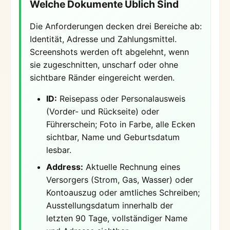
Welche Dokumente Üblich Sind
Die Anforderungen decken drei Bereiche ab:
Identität, Adresse und Zahlungsmittel.
Screenshots werden oft abgelehnt, wenn
sie zugeschnitten, unscharf oder ohne
sichtbare Ränder eingereicht werden.
ID:
Reisepass oder Personalausweis
(Vorder- und Rückseite) oder
Führerschein; Foto in Farbe, alle Ecken
sichtbar, Name und Geburtsdatum
lesbar.
Address:
Aktuelle Rechnung eines
Versorgers (Strom, Gas, Wasser) oder
Kontoauszug oder amtliches Schreiben;
Ausstellungsdatum innerhalb der
letzten 90 Tage, vollständiger Name