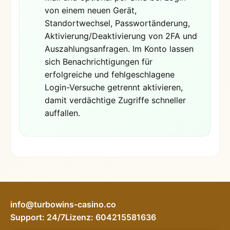
von einem neuen Gerät,
Standortwechsel, Passwortänderung,
Aktivierung/Deaktivierung von 2FA und
Auszahlungsanfragen. Im Konto lassen
sich Benachrichtigungen für
erfolgreiche und fehlgeschlagene
Login-Versuche getrennt aktivieren,
damit verdächtige Zugriffe schneller
auffallen.
info@turbowins-casino.co
Support: 24/7
Lizenz: 604215581636