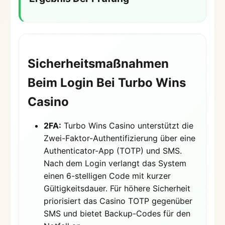
Sicherheitsmaßnahmen
Beim Login Bei Turbo Wins
Casino
2FA:
Turbo Wins Casino unterstützt die
Zwei-Faktor-Authentifizierung über eine
Authenticator-App (TOTP) und SMS.
Nach dem Login verlangt das System
einen 6-stelligen Code mit kurzer
Gültigkeitsdauer. Für höhere Sicherheit
priorisiert das Casino TOTP gegenüber
SMS und bietet Backup-Codes für den