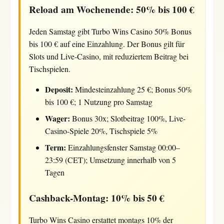
Reload am Wochenende: 50% bis 100 €
Jeden Samstag gibt Turbo Wins Casino 50% Bonus
bis 100 € auf eine Einzahlung. Der Bonus gilt für
Slots und Live-Casino, mit reduziertem Beitrag bei
Tischspielen.
Deposit:
Mindesteinzahlung 25 €; Bonus 50%
bis 100 €; 1 Nutzung pro Samstag
Wager:
Bonus 30x; Slotbeitrag 100%, Live-
Casino-Spiele 20%, Tischspiele 5%
Term:
Einzahlungsfenster Samstag 00:00–
23:59 (CET); Umsetzung innerhalb von 5
Tagen
Cashback-Montag: 10% bis 50 €
Turbo Wins Casino erstattet montags 10% der