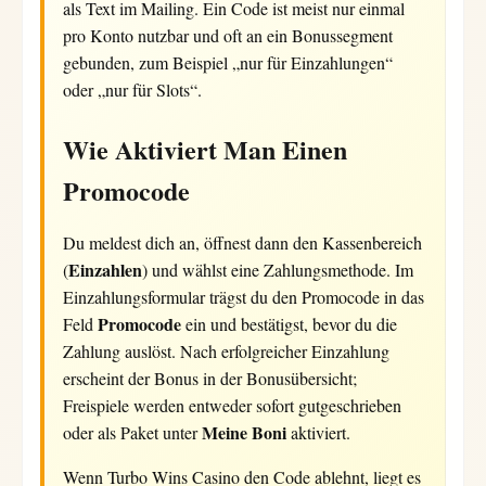
als Text im Mailing. Ein Code ist meist nur einmal
pro Konto nutzbar und oft an ein Bonussegment
gebunden, zum Beispiel „nur für Einzahlungen“
oder „nur für Slots“.
Wie Aktiviert Man Einen
Promocode
Du meldest dich an, öffnest dann den Kassenbereich
Einzahlen
(
) und wählst eine Zahlungsmethode. Im
Einzahlungsformular trägst du den Promocode in das
Promocode
Feld
ein und bestätigst, bevor du die
Zahlung auslöst. Nach erfolgreicher Einzahlung
erscheint der Bonus in der Bonusübersicht;
Freispiele werden entweder sofort gutgeschrieben
Meine Boni
oder als Paket unter
aktiviert.
Wenn Turbo Wins Casino den Code ablehnt, liegt es