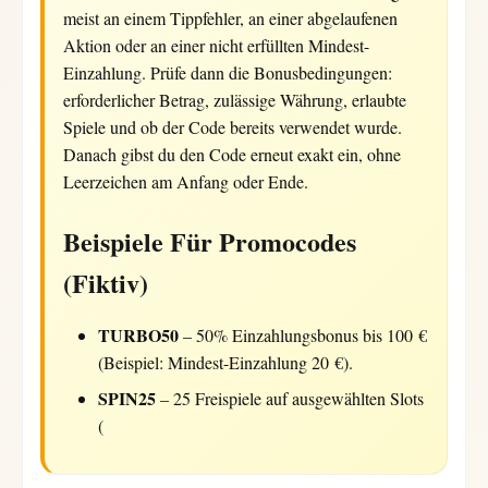
meist an einem Tippfehler, an einer abgelaufenen
Aktion oder an einer nicht erfüllten Mindest-
Einzahlung. Prüfe dann die Bonusbedingungen:
erforderlicher Betrag, zulässige Währung, erlaubte
Spiele und ob der Code bereits verwendet wurde.
Danach gibst du den Code erneut exakt ein, ohne
Leerzeichen am Anfang oder Ende.
Beispiele Für Promocodes
(Fiktiv)
TURBO50
– 50% Einzahlungsbonus bis 100 €
(Beispiel: Mindest-Einzahlung 20 €).
SPIN25
– 25 Freispiele auf ausgewählten Slots
(