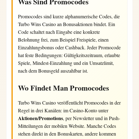
Was Sind Promocodes
Promocodes sind kurze alphanumerische Codes, die
Turbo Wins Casino an Bonusaktionen bindet. Ein
Code schaltet nach Eingabe eine konkrete
Belohnung frei, zum Beispiel Freispiele, einen
Einzahlungsbonus oder Cashback. Jeder Promocode
hat feste Bedingungen: Gültigkeitszeitraum, erlaubte
Spiele, Mindest-Einzahlung und ein Umsatzlimit,
nach dem Bonusgeld auszahlbar ist.
Wo Findet Man Promocodes
Turbo Wins Casino veröffentlicht Promocodes in der
Regel in drei Kanälen: im Casino-Konto unter
Aktionen/Promotions
, per Newsletter und in Push-
Mitteilungen der mobilen Website. Manche Codes
stehen direkt in den Bonuskarten, andere kommen