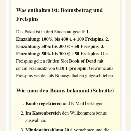
Was enthalten ist: Bonusbetrag und
Freispins
1.
Das Paket ist in drei Stufen aufgeteilt:
Einzahlung: 100% bis 400 € + 100 Freispins
2.
,
Einzahlung: 50% bis 300 € + 50 Freispins
3.
,
Einzahlung: 50% bis 300 € + 50 Freispins
. Die
Book of Dead
Freispins gelten für den Slot
mit
0,10 € pro Spin
einem Fixeinsatz von
; Gewinne aus
Freispins werden als Bonusguthaben gutgeschrieben.
Wie man den Bonus bekommt (Schritte)
Konto registrieren
und E-Mail bestätigen.
Im Kassenbereich
den Willkommensbonus
auswählen.
Mindesteinzahlung 20 €
vornehmen und die