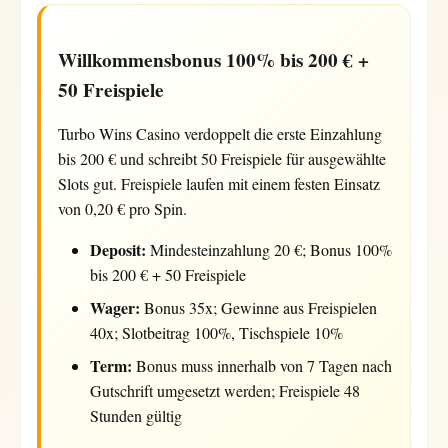
Willkommensbonus 100% bis 200 € +
50 Freispiele
Turbo Wins Casino verdoppelt die erste Einzahlung
bis 200 € und schreibt 50 Freispiele für ausgewählte
Slots gut. Freispiele laufen mit einem festen Einsatz
von 0,20 € pro Spin.
Deposit:
Mindesteinzahlung 20 €; Bonus 100%
bis 200 € + 50 Freispiele
Wager:
Bonus 35x; Gewinne aus Freispielen
40x; Slotbeitrag 100%, Tischspiele 10%
Term:
Bonus muss innerhalb von 7 Tagen nach
Gutschrift umgesetzt werden; Freispiele 48
Stunden gültig