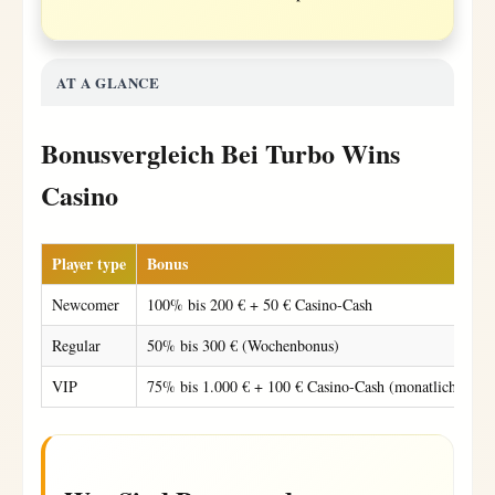
AT A GLANCE
Bonusvergleich Bei Turbo Wins
Casino
Player type
Bonus
W
Newcomer
100% bis 200 € + 50 € Casino-Cash
3
Regular
50% bis 300 € (Wochenbonus)
3
VIP
75% bis 1.000 € + 100 € Casino-Cash (monatlich)
2