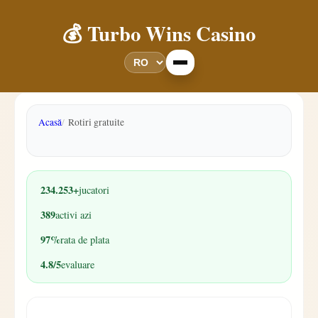
💰 Turbo Wins Casino
Acasă
Rotiri gratuite
234.253+
jucatori
389
activi azi
97%
rata de plata
4.8/5
evaluare