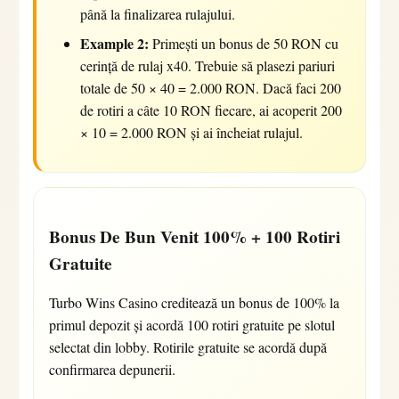
până la finalizarea rulajului.
Example 2:
Primești un bonus de 50 RON cu
cerință de rulaj x40. Trebuie să plasezi pariuri
totale de 50 × 40 = 2.000 RON. Dacă faci 200
de rotiri a câte 10 RON fiecare, ai acoperit 200
× 10 = 2.000 RON și ai încheiat rulajul.
Bonus De Bun Venit 100% + 100 Rotiri
Gratuite
Turbo Wins Casino creditează un bonus de 100% la
primul depozit și acordă 100 rotiri gratuite pe slotul
selectat din lobby. Rotirile gratuite se acordă după
confirmarea depunerii.