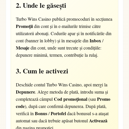
2. Unde le găsești
Turbo Wins Casino publică promocoduri în secțiunea
Promoții
din cont și în e-mailurile trimise către
utilizatorii abonați. Codurile apar și în notificările din
Inbox
cont (banner în lobby) și în mesajele din
/
Mesaje
din cont, unde sunt trecute și condițiile:
depunere minimă, termen, contribuție la rulaj.
3. Cum le activezi
Deschide contul Turbo Wins Casino, apoi mergi la
Depunere
. Alege metoda de plată, introdu suma și
Cod promoțional
Promo
completează câmpul
(sau
code
), după care confirmă depunerea. După plată,
Bonus
Portofel
verifică în
/
dacă bonusul s-a atașat
Activează
automat sau dacă trebuie apăsat butonul
din pagina promoției.