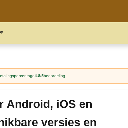
pp
betalingspercentage
4.8/5
beoordeling
 Android, iOS en
hikbare versies en