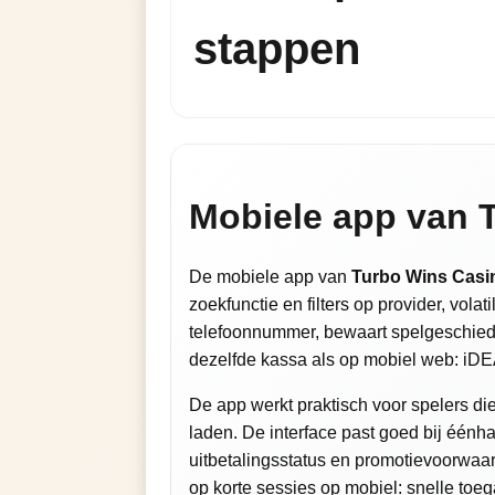
stappen
Mobiele app van 
De mobiele app van
Turbo Wins Casi
zoekfunctie en filters op provider, vol
telefoonnummer, bewaart spelgeschieden
dezelfde kassa als op mobiel web: iDEA
De app werkt praktisch voor spelers d
laden. De interface past goed bij één
uitbetalingsstatus en promotievoorwaar
op korte sessies op mobiel: snelle toe