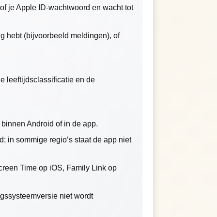
 of je Apple ID-wachtwoord en wacht tot
g hebt (bijvoorbeeld meldingen), of
leeftijdsclassificatie en de
 binnen Android of in de app.
; in sommige regio’s staat de app niet
(Screen Time op iOS, Family Link op
ingssysteemversie niet wordt