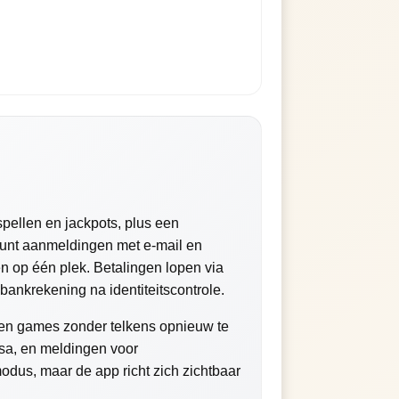
lspellen en jackpots, plus een
steunt aanmeldingen met e-mail en
en op één plek. Betalingen lopen via
bankrekening na identiteitscontrole.
ssen games zonder telkens opnieuw te
ssa, en meldingen voor
modus, maar de app richt zich zichtbaar