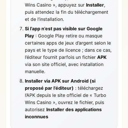
Wins Casino », appuyez sur
Installer
,
puis attendez la fin du téléchargement
et de l’installation.
Si l’app n’est pas visible sur Google
Play
: Google Play retire ou masque
certaines apps de jeux d’argent selon le
pays et le type de licence ; dans ce cas,
l’éditeur fournit parfois un fichier
APK
via son site officiel, avec installation
manuelle.
Installer via APK sur Android (si
proposé par l’éditeur)
: téléchargez
l’APK depuis le site officiel de « Turbo
Wins Casino », ouvrez le fichier, puis
autorisez
Installer des applications
inconnues