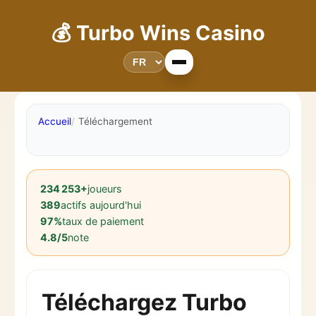
💰 Turbo Wins Casino
Accueil
Téléchargement
234 253+
joueurs
389
actifs aujourd'hui
97%
taux de paiement
4.8/5
note
Téléchargez Turbo