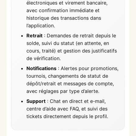
électroniques et virement bancaire,
avec confirmation immédiate et
historique des transactions dans
l’application.
Retrait
: Demandes de retrait depuis le
solde, suivi du statut (en attente, en
cours, traité) et gestion des justificatifs
de vérification.
Notifications
: Alertes pour promotions,
tournois, changements de statut de
dépôt/retrait et messages de compte,
avec réglages par type d’alerte.
Support
: Chat en direct et e-mail,
centre d’aide avec FAQ, et suivi des
tickets directement depuis le profil.