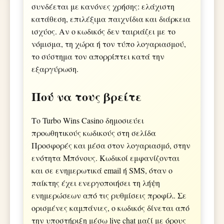
συνδέεται με κανόνες χρήσης: ελάχιστη
κατάθεση, επιλέξιμα παιχνίδια και διάρκεια
ισχύος. Αν ο κωδικός δεν ταιριάζει με το
νόμισμα, τη χώρα ή τον τύπο λογαριασμού,
το σύστημα τον απορρίπτει κατά την
εξαργύρωση.
Πού να τους βρείτε
Το Turbo Wins Casino δημοσιεύει
προωθητικούς κωδικούς στη σελίδα
Προσφορές και μέσα στον λογαριασμό, στην
ενότητα Μπόνους. Κωδικοί εμφανίζονται
και σε ενημερωτικά email ή SMS, όταν ο
παίκτης έχει ενεργοποιήσει τη λήψη
ενημερώσεων από τις ρυθμίσεις προφίλ. Σε
ορισμένες καμπάνιες, ο κωδικός δίνεται από
την υποστήριξη μέσω live chat μαζί με όρους