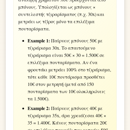
μπόνους. Υπολογίζεται ως μπόνους ×
συντελεστής τζιραρίσματος (π.χ. 30x) και
μετράει ως τζίρος μόνο τα επιλέξιμα
πονταρίσματα.
Example 1:
Παίρνεις μπόνους 50€ με
τζιράρισμα 30x. Το απαιτούμενο
τζιράρισμα είναι 50€ × 30 = 1.500€ σε
επιλέξιμα πονταρίσματα. Αν ένα
φρουτάκι μετράει 100% στο τζιράρισμα,
τότε κάθε 10€ ποντάρισμα προσθέτει
10€ στον μετρητή (μετά από 150
πονταρίσματα των 10€ ολοκληρώνεις
τα 1.500€).
Example 2:
Παίρνεις μπόνους 40€ με
τζιράρισμα 35x, άρα χρειάζεσαι 40€ ×
35 = 1.400€. Κάνεις πονταρίσματα 20€
σε επιλέξιμο παιχνίδι που μετράει 50%