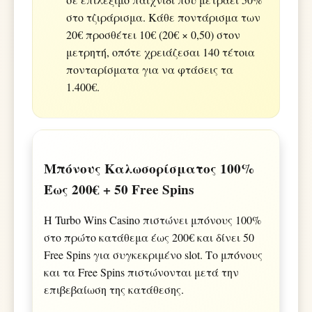
στο τζιράρισμα. Κάθε ποντάρισμα των
20€ προσθέτει 10€ (20€ × 0,50) στον
μετρητή, οπότε χρειάζεσαι 140 τέτοια
πονταρίσματα για να φτάσεις τα
1.400€.
Μπόνους Καλωσορίσματος 100%
Έως 200€ + 50 Free Spins
Η Turbo Wins Casino πιστώνει μπόνους 100%
στο πρώτο κατάθεμα έως 200€ και δίνει 50
Free Spins για συγκεκριμένο slot. Το μπόνους
και τα Free Spins πιστώνονται μετά την
επιβεβαίωση της κατάθεσης.