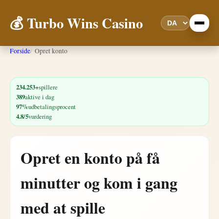
💰 Turbo Wins Casino
Forside
Opret konto
234.253+
spillere
389
aktive i dag
97%
udbetalingsprocent
4.8/5
vurdering
Opret en konto på få
minutter og kom i gang
med at spille