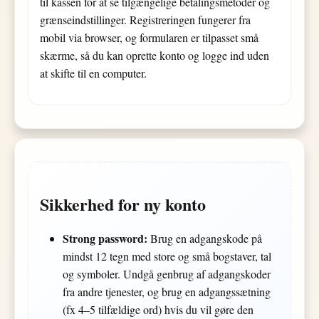
til kassen for at se tilgængelige betalingsmetoder og
grænseindstillinger. Registreringen fungerer fra
mobil via browser, og formularen er tilpasset små
skærme, så du kan oprette konto og logge ind uden
at skifte til en computer.
Sikkerhed for ny konto
Strong password:
Brug en adgangskode på
mindst 12 tegn med store og små bogstaver, tal
og symboler. Undgå genbrug af adgangskoder
fra andre tjenester, og brug en adgangssætning
(fx 4–5 tilfældige ord) hvis du vil gøre den