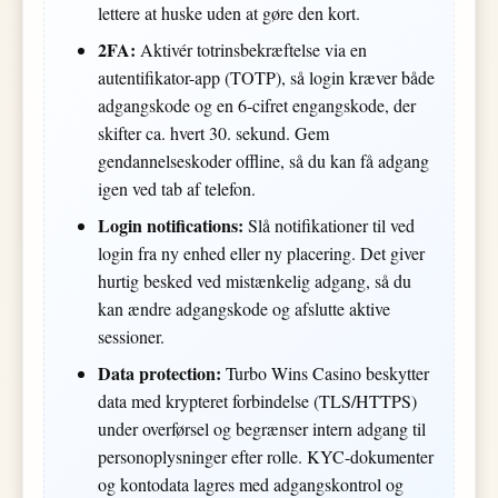
lettere at huske uden at gøre den kort.
2FA:
Aktivér totrinsbekræftelse via en
autentifikator-app (TOTP), så login kræver både
adgangskode og en 6-cifret engangskode, der
skifter ca. hvert 30. sekund. Gem
gendannelseskoder offline, så du kan få adgang
igen ved tab af telefon.
Login notifications:
Slå notifikationer til ved
login fra ny enhed eller ny placering. Det giver
hurtig besked ved mistænkelig adgang, så du
kan ændre adgangskode og afslutte aktive
sessioner.
Data protection:
Turbo Wins Casino beskytter
data med krypteret forbindelse (TLS/HTTPS)
under overførsel og begrænser intern adgang til
personoplysninger efter rolle. KYC-dokumenter
og kontodata lagres med adgangskontrol og