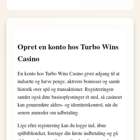
Opret en konto hos Turbo Wins
Casino
En konto hos Turbo Wins Casino giver adgang til at
indsætte og hæve penge, aktivere bonusser og samle
historik over spil og transaktioner. Registreringen
samler også dine basisoplysninger ét sted, så casinoet
kan gennemføre alders- og identitetskontrol, når du
senere anmoder om udbetaling.
Lige efter registrering kan du logge ind, åbne
spilbiblioteket, foretage din første indbetaling og gå